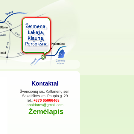
Kontaktai
Švenčionių raj., Kaltanėnų sen.
Šakališkės km. Paupio g. 29
Tel.:
+370 65666468
abaidares@gmail.com
Žemėlapis