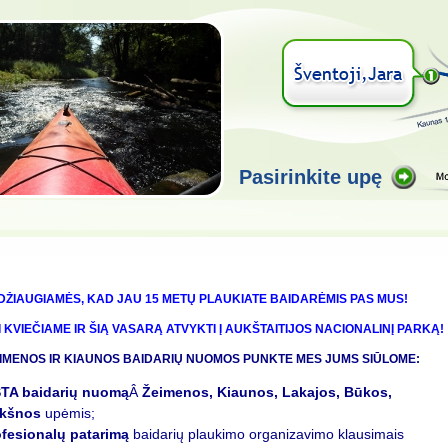
Pasirinkite upę
DŽIAUGIAMĖS, KAD JAU 15 METŲ PLAUKIATE BAIDARĖMIS PAS MUS!
I KVIEČIAME IR ŠIĄ VASARĄ ATVYKTI Į AUKŠTAITIJOS NACIONALINĮ PARKĄ!
IMENOS IR KIAUNOS BAIDARIŲ NUOMOS PUNKTE MES JUMS SIŪLOME:
STA baidarių nuomą
Â
Žeimenos, Kiaunos, Lakajos, Būkos,
okšnos
upėmis;
fesionalų patarimą
baidarių plaukimo organizavimo klausimais