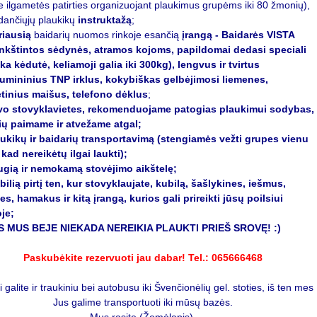
e ilgametės patirties organizuojant plaukimus grupėms iki 80 žmonių),
ančiųjų plaukikų
instruktažą
;
riausią
baidarių nuomos rinkoje esančią
įrangą - Baidarės VISTA
nkštintos sėdynės, atramos kojoms, papildomai dedasi speciali
ka kėdutė, keliamoji galia iki 300kg), lengvus ir tvirtus
iumininius TNP irklus, kokybiškas gelbėjimosi liemenes,
tinius maišus, telefono dėklus
;
vo stovyklavietes, rekomenduojame patogias plaukimui sodybas
,
rių paimame ir atvežame atgal;
ukikų ir baidarių transportavimą (stengiamės vežti grupes vienu
kad nereikėtų ilgai laukti);
gią ir nemokamą stovėjimo aikštelę;
ilią pirtį ten, kur stovyklaujate, kubilą, šašlykines, iešmus,
es, hamakus ir kitą įrangą, kurios gali prireikti jūsų poilsiui
je;
S MUS BEJE NIEKADA NEREIKIA PLAUKTI PRIEŠ SROVĘ! :)
Paskubėkite rezervuoti jau dabar! Tel.: 065666468
i galite ir traukiniu bei autobusu iki Švenčionėlių gel. stoties, iš ten mes
Jus galime transportuoti iki mūsų bazės.