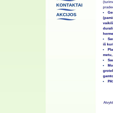
(turim
KONTAKTAI
praded
Ge
AKCIJOS
(pami
vaikiš
dural
herme
Sa
iš ku
Pla
metu, 
Sau
Mob
grotel
gamto
PA
Atvykt